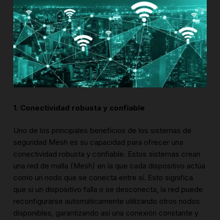
1. Conectividad robusta y confiable
Uno de los principales beneficios de los sistemas de
seguridad Mesh es su capacidad para ofrecer una
conectividad robusta y confiable. Estos sistemas crean
una red de malla (Mesh) en la que cada dispositivo actúa
como un nodo que se conecta entre sí. Esto significa
que si un dispositivo falla o se desconecta, la red puede
reconfigurarse automáticamente utilizando otros nodos
disponibles, garantizando así una conexión constante y