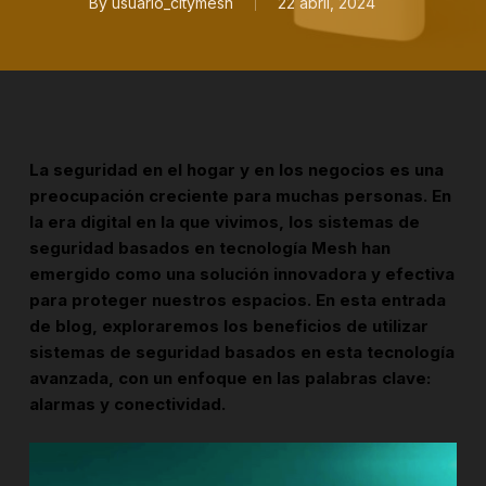
By
usuario_citymesh
22 abril, 2024
La seguridad en el hogar y en los negocios es una
preocupación creciente para muchas personas. En
la era digital en la que vivimos, los sistemas de
seguridad basados en tecnología Mesh han
emergido como una solución innovadora y efectiva
para proteger nuestros espacios. En esta entrada
de blog, exploraremos los beneficios de utilizar
sistemas de seguridad basados en esta tecnología
avanzada, con un enfoque en las palabras clave:
alarmas y conectividad.