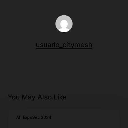
usuario_citymesh
You May Also Like
Maia
AI
ExpoSec 2024
–
Kairon