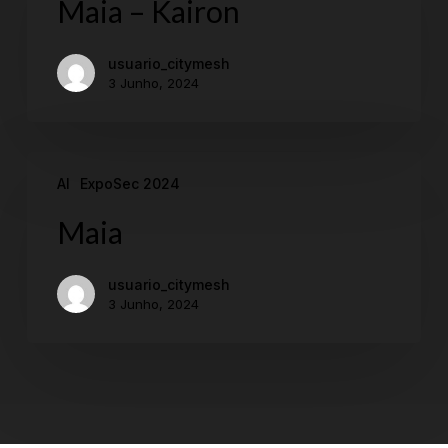
Maia – Kairon
usuario_citymesh
3 Junho, 2024
Maia
AI
ExpoSec 2024
Maia
usuario_citymesh
3 Junho, 2024