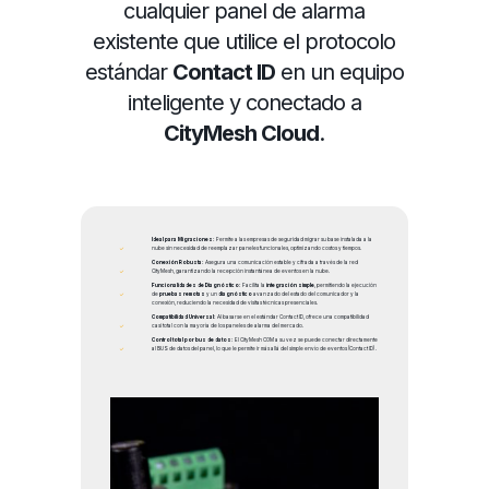
cualquier panel de alarma
existente que utilice el protocolo
estándar
Contact ID
en un equipo
inteligente y conectado a
CityMesh Cloud
.
Ideal para Migraciones:
Permite a las empresas de seguridad migrar su base instalada a la
nube sin necesidad de reemplazar paneles funcionales, optimizando costos y tiempos.
Conexión Robusta:
Asegura una comunicación estable y cifrada a través de la red
CityMesh, garantizando la recepción instantánea de eventos en la nube.
Funcionalidades de Diagnóstico:
Facilita la
integración simple
, permitiendo la ejecución
de
pruebas remotas
y un
diagnóstico
avanzado del estado del comunicador y la
conexión, reduciendo la necesidad de visitas técnicas presenciales.
Compatibilidad Universal:
Al basarse en el estándar Contact ID, ofrece una compatibilidad
casi total con la mayoría de los paneles de alarma del mercado.
Control total por bus de datos:
El CityMesh COM a su vez se puede conectar directamente
al BUS de datos del panel, lo que le permite ir más allá del simple envío de eventos (Contact ID) .