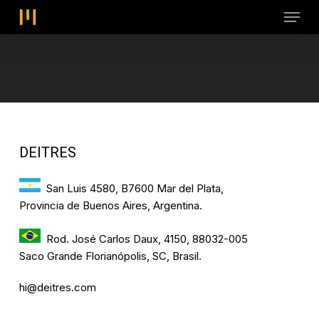
Skip
Menu
to
main
content
DEITRES
San Luis 4580, B7600 Mar del Plata,
Provincia de Buenos Aires, Argentina.
Rod. José Carlos Daux, 4150, 88032-005
Saco Grande Florianópolis, SC, Brasil.
hi@deitres.com