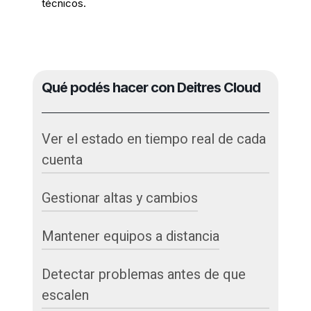
técnicos.
Qué podés hacer con Deitres Cloud
Ver el estado en tiempo real de cada
cuenta
Gestionar altas y cambios
Conectividad, batería, versiones, último
evento recibido y calidad de señal. Un
mapa y una lista con filtros te permiten
Mantener equipos a distancia
Dar de alta paneles y periféricos, reasignar
priorizar lo importante.
equipos, renombrar zonas, configurar
horarios y permisos.
Detectar problemas antes de que
Ejecutar
actualizaciones remotas
(OTA),
reinicios seguros y pruebas guiadas sin
escalen
enviar un técnico al sitio.