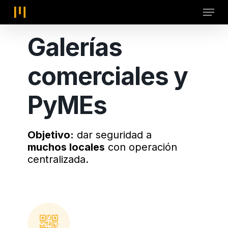
Skip
Menu
to
main
Galerías
content
comerciales
y
PyMEs
Objetivo:
dar seguridad a
muchos locales
con operación
centralizada.