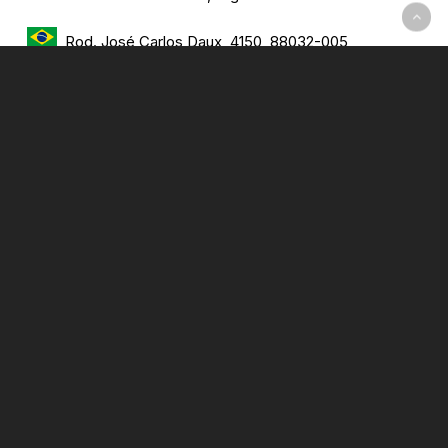
Rod. José Carlos Daux, 4150, 88032-005
Saco Grande Florianópolis, SC, Brasil.
hi@deitres.com
Inicio
CityMesh, Apps y Software
Soporte
Blog
Testimonios
Contacto y distribuidores