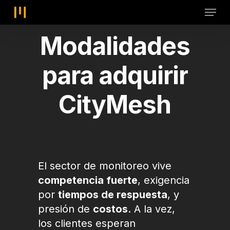
Skip
Menu
to
main
Modalidades
content
para
adquirir
CityMesh
El sector de monitoreo vive
competencia fuerte
, exigencia
por
tiempos de respuesta
, y
presión de
costos
. A la vez,
los clientes esperan