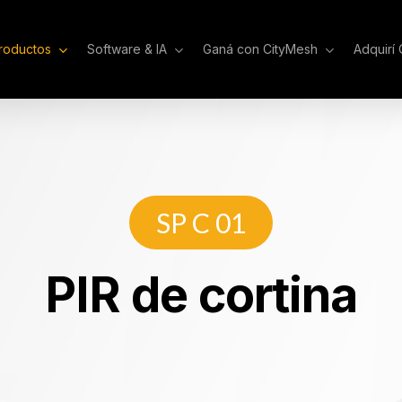
roductos
Software & IA
Ganá con CityMesh
Adquirí
SP C 01
P
I
R
d
e
c
o
r
t
i
n
a