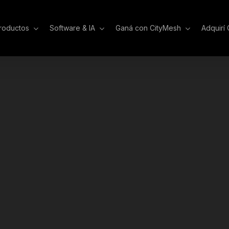
roductos
Software & IA
Ganá con CityMesh
Adquirí