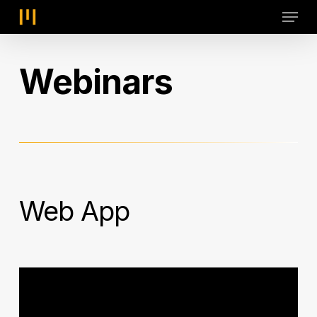
Skip
Menu
to
main
content
Webinars
Web
App