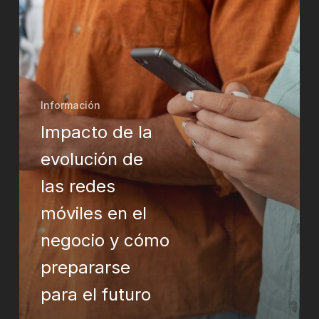
en
el
negocio
y
cómo
prepararse
para
Información
el
Impacto de la
futuro
evolución de
las redes
móviles en el
negocio y cómo
prepararse
para el futuro